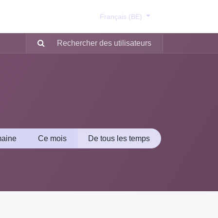
​
Français (BE)
maine
Ce mois
De tous les temps